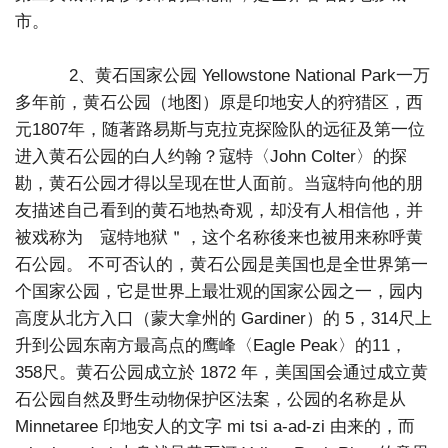
市。
2、黄石国家公园 Yellowstone National Park一万
多年前，黄石公园（地图）原是印地安人的狩猎区，西
元1807年，随著路易斯与克拉克探险队的远征及第一位
进入黄石公园的白人约翰？寇特〈John Colter〉的探
勘，黄石公园才得以呈现在世人面前。当寇特向他的朋
友描述自己看到的黄石地热奇观，却没有人相信他，并
被戏称为 寇特地狱＂，这个名称後来也被用来称呼黄
石公园。 不可否认的，黄石公园是美国也是全世界第一
个国家公园，它是世界上最壮观的国家公园之一，园内
高度从北方入口（蒙大拿州的 Gardiner）的 5，314尺上
升到公园东南方最高点的鹰峰〈Eagle Peak〉的11，
358尺。黄石公园成立於 1872 年，美国国会通过成立黄
石公园自然及野生动物保护区法案，公园的名称是从
Minnetaree 印地安人的文字 mi tsi a-ad-zi 由来的，而