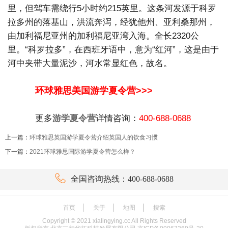
里，但驾车需绕行5小时约215英里。这条河发源于科罗
拉多州的落基山，洪流奔泻，经犹他州、亚利桑那州，
由加利福尼亚州的加利福尼亚湾入海。全长2320公
里。“科罗拉多”，在西班牙语中，意为“红河”，这是由于
河中夹带大量泥沙，河水常显红色，故名。
环球雅思美国游学夏令营>>>
更多
游学夏令营
详情咨询：
400-688-0688
上一篇：
环球雅思英国游学夏令营介绍英国人的饮食习惯
下一篇：
2021环球雅思国际游学夏令营怎么样？

全国咨询热线：400-688-0688
首页
关于
地图
搜索
Copyright ©
2021
xialingying.cc All Rights Reserved