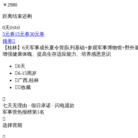
￥2980
距离结束还剩
0天
0
:
0
:
0
5元券
15元券
30元券
领券

【桂林】6天军事成长夏令营|队列基础+参观军事博物馆+野外
增强健康体魄、提高生存适应能力、培养感恩意识

6天

6-15周岁

广西,桂林


收藏

七天无理由 · 假日承诺 · 闪电退款
军事营热报榜第1名

选择营期
