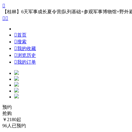

【桂林】6天军事成长夏令营|队列基础+参观军事博物馆+野外



首页

搜索

我的收藏

浏览历史

我的订单
预约
抢购
￥
2180
起
96人已预约