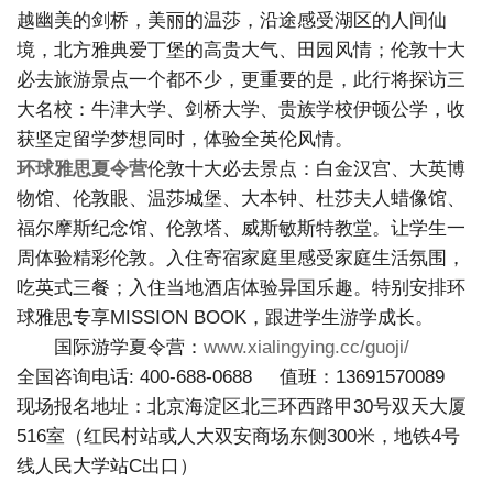
越幽美的剑桥，美丽的温莎，沿途感受湖区的人间仙
境，北方雅典爱丁堡的高贵大气、田园风情；伦敦十大
必去旅游景点一个都不少，更重要的是，此行将探访三
大名校：牛津大学、剑桥大学、贵族学校伊顿公学，收
获坚定留学梦想同时，体验全英伦风情。
环球雅思夏令营
伦敦十大必去景点：白金汉宫、大英博
物馆、伦敦眼、温莎城堡、大本钟、杜莎夫人蜡像馆、
福尔摩斯纪念馆、伦敦塔、威斯敏斯特教堂。让学生一
周体验精彩伦敦。入住寄宿家庭里感受家庭生活氛围，
吃英式三餐；入住当地酒店体验异国乐趣。特别安排环
球雅思专享MISSION BOOK，跟进学生游学成长。
国际游学夏令营：
www.xialingying.cc/guoji/
全国咨询电话: 400-688-0688 值班：13691570089
现场报名地址：北京海淀区北三环西路甲30号双天大厦
516室（红民村站或人大双安商场东侧300米，地铁4号
线人民大学站C出口）