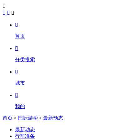





首页

分类搜索

城市

我的
首页
>
国际游学
>
最新动态
最新动态
行前准备