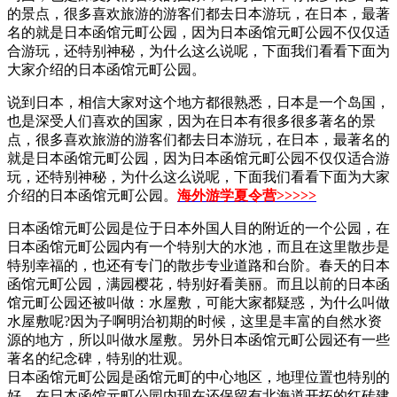
的景点，很多喜欢旅游的游客们都去日本游玩，在日本，最著
名的就是日本函馆元町公园，因为日本函馆元町公园不仅仅适
合游玩，还特别神秘，为什么这么说呢，下面我们看看下面为
大家介绍的日本函馆元町公园。
说到日本，相信大家对这个地方都很熟悉，日本是一个岛国，
也是深受人们喜欢的国家，因为在日本有很多很多著名的景
点，很多喜欢旅游的游客们都去日本游玩，在日本，最著名的
就是日本函馆元町公园，因为日本函馆元町公园不仅仅适合游
玩，还特别神秘，为什么这么说呢，下面我们看看下面为大家
介绍的日本函馆元町公园。
海外游学夏令营>>>>>
日本函馆元町公园是位于日本外国人目的附近的一个公园，在
日本函馆元町公园内有一个特别大的水池，而且在这里散步是
特别幸福的，也还有专门的散步专业道路和台阶。春天的日本
函馆元町公园，满园樱花，特别好看美丽。而且以前的日本函
馆元町公园还被叫做：水屋敷，可能大家都疑惑，为什么叫做
水屋敷呢?因为子啊明治初期的时候，这里是丰富的自然水资
源的地方，所以叫做水屋敷。另外日本函馆元町公园还有一些
著名的纪念碑，特别的壮观。
日本函馆元町公园是函馆元町的中心地区，地理位置也特别的
好，在日本函馆元町公园内现在还保留有北海道开拓的红砖建