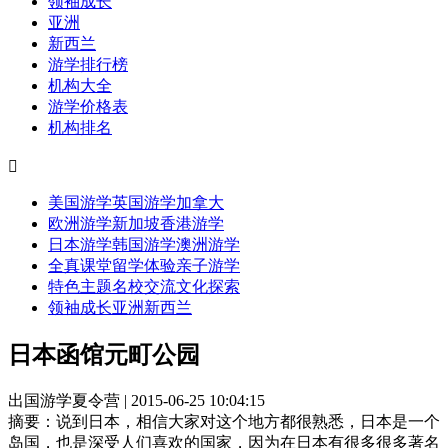
领袖成长
亚洲
新西兰
游学排行榜
机构大全
游学价格表
机构排名

美国游学
英国游学
加拿大
欧洲游学
新加坡
香港游学
日本游学
韩国游学
澳洲游学
全真课堂
留学体验
亲子游学
特色主题
名校交流
文化探索
领袖成长
亚洲
新西兰
日本函馆元町公园
出国游学夏令营 | 2015-06-25 10:04:15
摘要：
说到日本，相信大家对这个地方都很熟悉，日本是一个
岛国，也是深受人们喜欢的国家，因为在日本有很多很多著名