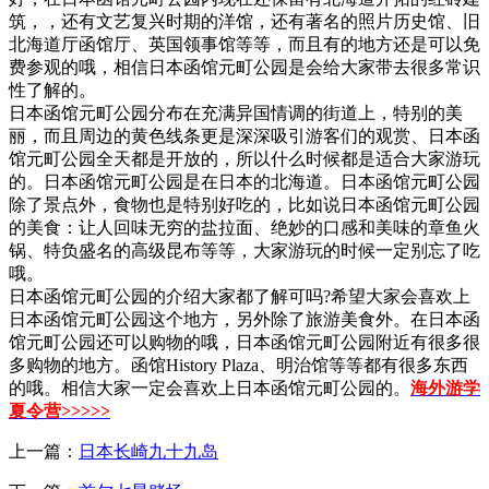
筑，，还有文艺复兴时期的洋馆，还有著名的照片历史馆、旧
北海道厅函馆厅、英国领事馆等等，而且有的地方还是可以免
费参观的哦，相信日本函馆元町公园是会给大家带去很多常识
性了解的。
日本函馆元町公园分布在充满异国情调的街道上，特别的美
丽，而且周边的黄色线条更是深深吸引游客们的观赏、日本函
馆元町公园全天都是开放的，所以什么时候都是适合大家游玩
的。日本函馆元町公园是在日本的北海道。日本函馆元町公园
除了景点外，食物也是特别好吃的，比如说日本函馆元町公园
的美食：让人回味无穷的盐拉面、绝妙的口感和美味的章鱼火
锅、特负盛名的高级昆布等等，大家游玩的时候一定别忘了吃
哦。
日本函馆元町公园的介绍大家都了解可吗?希望大家会喜欢上
日本函馆元町公园这个地方，另外除了旅游美食外。在日本函
馆元町公园还可以购物的哦，日本函馆元町公园附近有很多很
多购物的地方。函馆History Plaza、明治馆等等都有很多东西
的哦。相信大家一定会喜欢上日本函馆元町公园的。
海外游学
夏令营>>>>>
上一篇：
日本长崎九十九岛