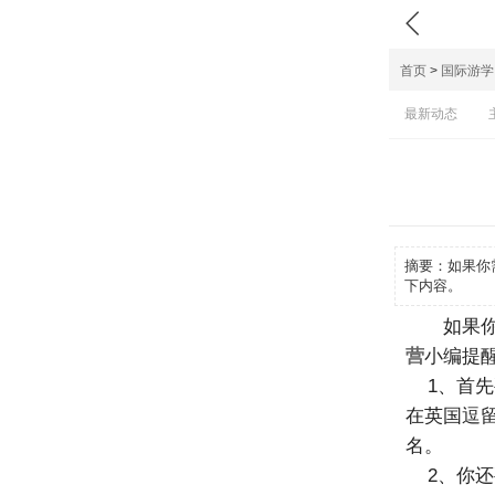

首页
>
国际游学
最新动态
摘要：
如果你
下内容。
如果
营
小编提
1、首先
在英国逗
名。
2、你还