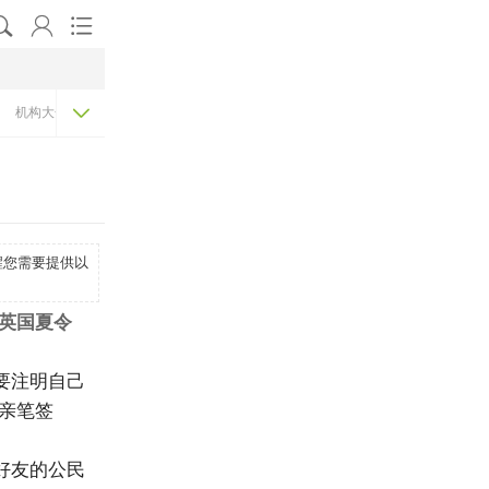




机构大全
游学价格表
机构排名
醒您需要提供以
英国夏令
要注明自己
亲笔签
好友的公民