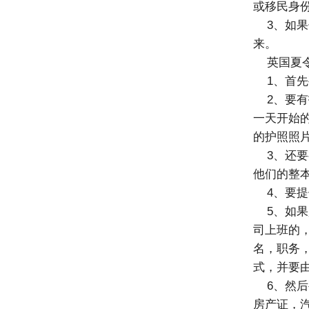
或移民身
3、如果
来。
英国夏令
1、首先
2、要有
一天开始
的护照照
3、还要
他们的整
4、要提
5、如果
司上班的
名，职务
式，并要
6、然后
房产证，