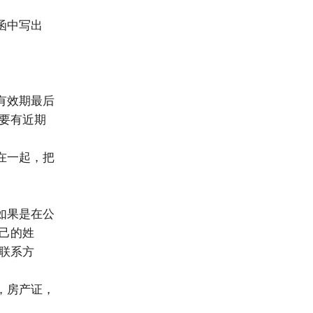
函中写出
有效期最后
要有近期
在一起，把
如果是在公
己的姓
联系方
，房产证，