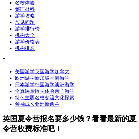
名校体验
签证材料
游学攻略
常见问题
游学排行榜
机构大全
游学价格表
机构排名

美国游学
英国游学
加拿大
欧洲游学
新加坡
香港游学
日本游学
韩国游学
澳洲游学
全真课堂
留学体验
亲子游学
特色主题
名校交流
文化探索
领袖成长
亚洲
新西兰
英国夏令营报名要多少钱？看看最新的夏
令营收费标准吧！