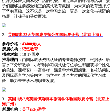
供深入体验英国私校生活的机会。通过丰富的课程与活动，孩
子们能够提前感受纯正的英式教育氛围，为未来的教育选择打
下坚实基础。这不仅是一次学习之旅，更是一次文化与视野的
拓展，让孩子们受益匪浅。
2、
英国8线-22天英国惠灵顿公学国际夏令营（北京上海）
参考价格：
43400元/人
所属机构：
记忆教育
招生对象：
10-17周岁
推荐理由：
由国际教学资格认证的专业老师授课，根据学生语
言水平分班教学，小班制学习模式让每位学生都能获得个性化
的关注。课程安排丰富多样，涵盖学术氛围感受、名校访问以
及国际语言学习等内容，为学生打造全方位的国际化学习体
验，助力未来学术与职业发展。
3、
英国1线-2周英国伊斯特本微留学体验国际夏令营（北京上
海广州）
所属机构：
英孚(EF)游学