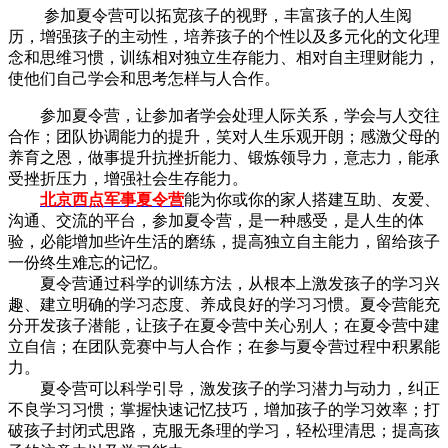
参加夏令营可以拓宽孩子的视野，丰富孩子的人生阅
历，增强孩子的主动性，培养孩子的个性以及多元化的文化理
念和思维习惯，训练相对独立生存能力、相对自主理财能力，
使他们自己学会和思考怎样与人合作。
参加夏令营，让参加者学会处理人际关系，学会与人交往
合作；团队协调能力的提升，笑对人生乐观开朗；感激父母的
养育之恩，做事提升抗挫折能力、锻炼领导力，意志力，能承
受挫折压力，增强社会生存能力。
北京西点军事夏令营
能为你或你的家人搭建互助、友爱、
沟通、交流的平台，参加夏令营，是一种感受，是人生的体
验，必能增加些许生活的磨练，提高独立自主能力，留给孩子
一份终生难忘的记忆。
夏令营通过科学的训练方法，从根本上激发孩子的学习兴
趣、建立明确的学习态度、养成良好的学习习惯。夏令营能充
分开发孩子潜能，让孩子在夏令营中关心别人；在夏令营中建
立自信；在团队竞赛中与人合作；在参与夏令营过程中积累能
力。
夏令营可以科学引导，激发孩子的学习潜力与动力，纠正
不良学习习惯；掌握快速记忆技巧，增加孩子的学习效率；打
破孩子封闭式思路，克服无条理的学习，轻松理清思；提高孩